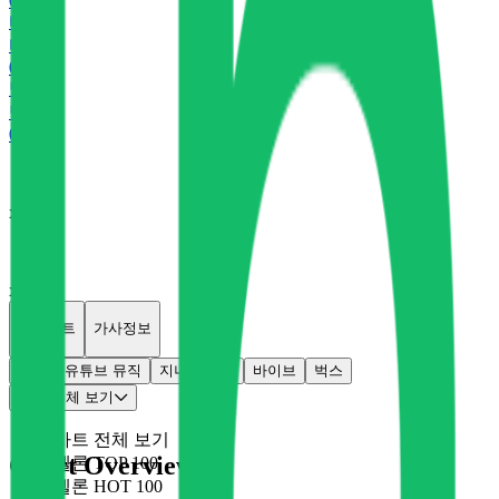
0
P
바
바이브
0
P
벅
벅스
0
P
x
0
x
0
개별차트
가사정보
멜론
유튜브 뮤직
지니
플로
바이브
벅스
차트 전체 보기
차트 전체 보기
Chart Overview
멜론 TOP 100
멜론 HOT 100