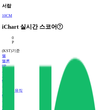
서랍
10CM
iChart 실시간 스코어
현재 스코어
0
P
(KST)기준
멜
멜론
0
P
지
지니
0
P
유
유튜브 뮤직
0
P
플
플로