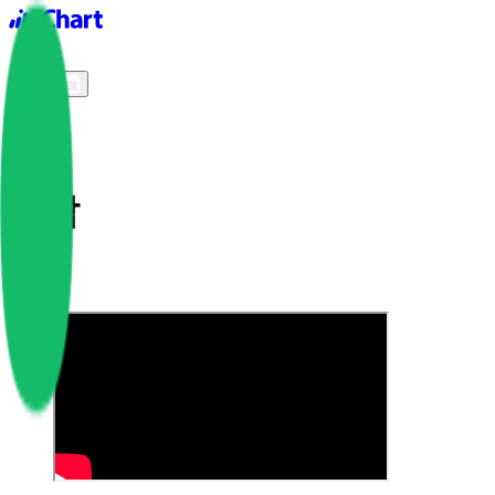
iChart logo
iChart 기록
차트 필터
서랍