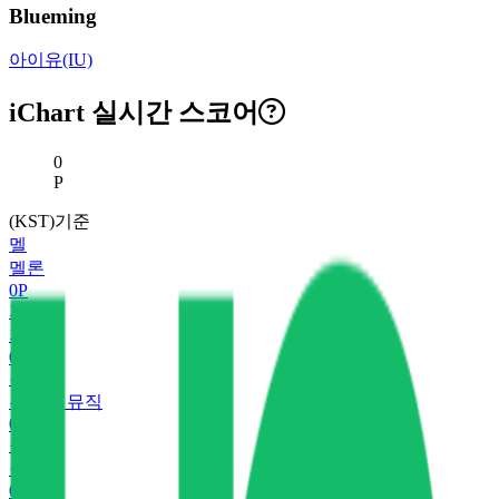
Blueming
아이유(IU)
iChart 실시간 스코어
현재 스코어
0
P
(KST)기준
멜
멜론
0
P
지
지니
0
P
유
유튜브 뮤직
0
P
플
플로
0
P