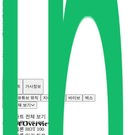
바
바이브
0
P
벅
벅스
0
P
x
142
x
38
개별차트
가사정보
멜론
유튜브 뮤직
지니
플로
바이브
벅스
차트 전체 보기
차트 전체 보기
Chart Overview
멜론 TOP 100
멜론 HOT 100