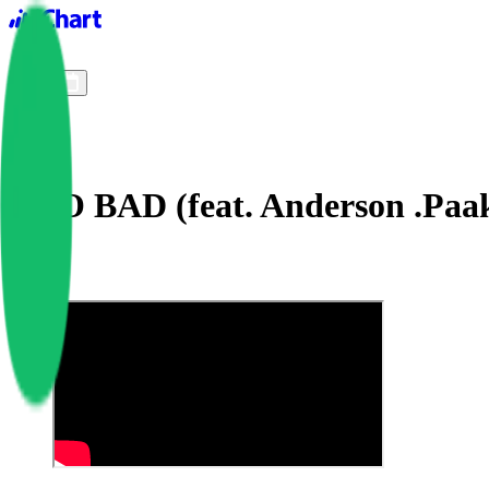
iChart logo
iChart 기록
차트 필터
TOO BAD (feat. Anderson .Paa