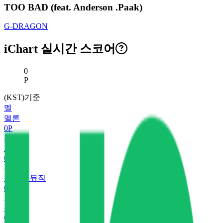
TOO BAD (feat. Anderson .Paak)
G-DRAGON
iChart 실시간 스코어
현재 스코어
0
P
(KST)기준
멜
멜론
0
P
지
지니
0
P
유
유튜브 뮤직
0
P
플
플로
0
P