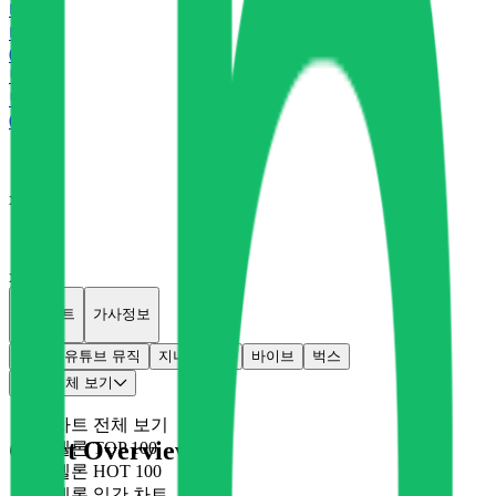
바
바이브
0
P
벅
벅스
0
P
x
222
x
13
개별차트
가사정보
멜론
유튜브 뮤직
지니
플로
바이브
벅스
차트 전체 보기
차트 전체 보기
Chart Overview
멜론 TOP 100
멜론 HOT 100
멜론 일간 차트